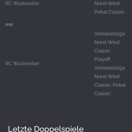
RC Wustweiler
Nord-West,
Pokal Classic
2025
Verbandsliga
Nord-West
Classic
Playoff,
RC Wustweiler
Verbandsliga
Nord-West
Classic, Pokal
Classic
Letzte Doppelspiele