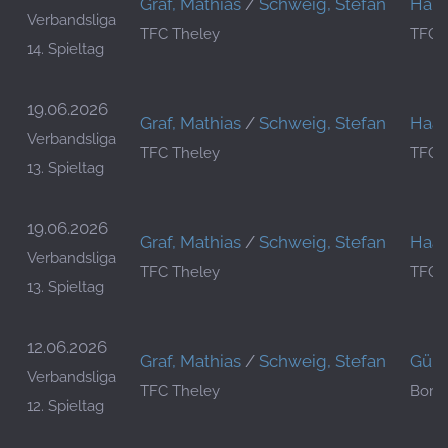
Graf, Mathias
/
Schweig, Stefan
Habe
Verbandsliga
TFC Theley
TFC 
14. Spieltag
19.06.2026
Graf, Mathias
/
Schweig, Stefan
Haag
Verbandsliga
TFC Theley
TFC H
13. Spieltag
19.06.2026
Graf, Mathias
/
Schweig, Stefan
Haag
Verbandsliga
TFC Theley
TFC H
13. Spieltag
12.06.2026
Graf, Mathias
/
Schweig, Stefan
Günt
Verbandsliga
TFC Theley
Borus
12. Spieltag