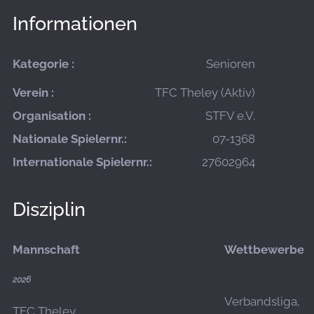
Informationen
Kategorie :
Senioren
Verein :
TFC Theley (Aktiv)
Organisation :
STFV e.V.
Nationale Spielernr.:
07-1368
Internationale Spielernr.:
27602964
Disziplin
Mannschaft
Wettbewerbe
2026
Verbandsliga,
TFC Theley