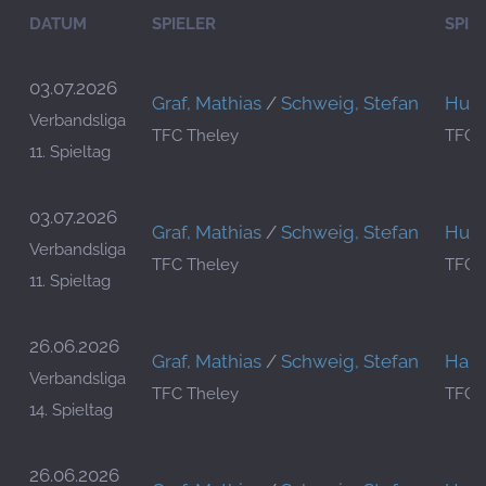
DATUM
SPIELER
SPIE
03.07.2026
Graf, Mathias
/
Schweig, Stefan
Huth
Verbandsliga
TFC Theley
TFC 
11. Spieltag
03.07.2026
Graf, Mathias
/
Schweig, Stefan
Huth
Verbandsliga
TFC Theley
TFC 
11. Spieltag
26.06.2026
Graf, Mathias
/
Schweig, Stefan
Habe
Verbandsliga
TFC Theley
TFC 
14. Spieltag
26.06.2026