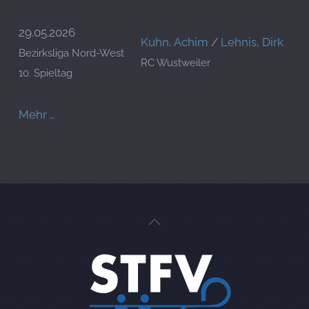
29.05.2026
Kuhn, Achim
/
Lehnis, Dirk
O
Bezirksliga Nord-West
RC Wustweiler
T
10. Spieltag
Mehr …