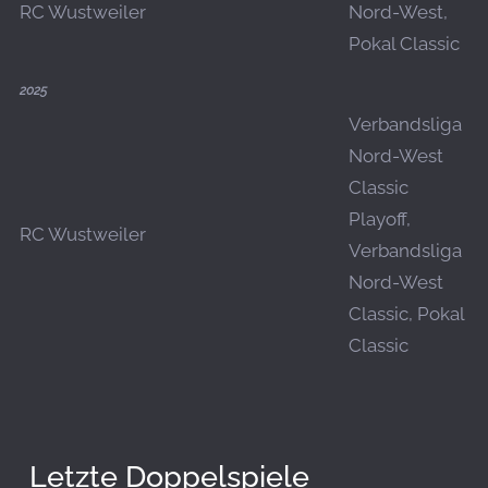
RC Wustweiler
Nord-West,
Pokal Classic
2025
Verbandsliga
Nord-West
Classic
Playoff,
RC Wustweiler
Verbandsliga
Nord-West
Classic, Pokal
Classic
Letzte Doppelspiele