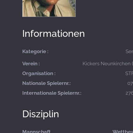
Informationen
Kategorie :
Se
Verein :
Kickers Neunkirchen (
Organisation :
STF
Nationale Spielernr.:
07
Internationale Spielernr.:
27
Disziplin
Mannschaft
Wettbe