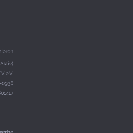
nioren
Aktiv)
V e.V.
-0936
601417
werbe