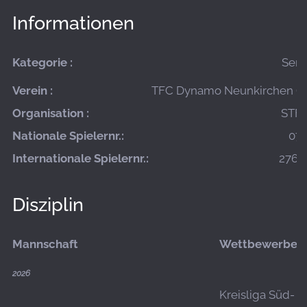
Informationen
Kategorie :
Seni
Verein :
TFC Dynamo Neunkirchen (Ak
Organisation :
STFV
Nationale Spielernr.:
07-
Internationale Spielernr.:
2760
Disziplin
Mannschaft
Wettbewerbe
2026
Kreisliga Süd-