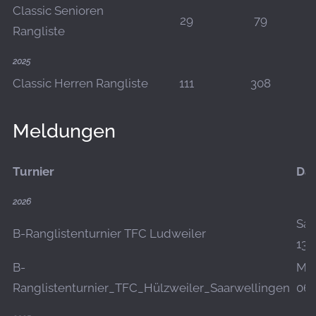
Classic Senioren
29
79
Rangliste
2025
Classic Herren Rangliste
111
308
Meldungen
Turnier
Da
2026
Sa.,
B-Ranglistenturnier TFC Ludweiler
13.
B-
Mo.
Ranglistenturnier_TFC_Hülzweiler_Saarwellingen
06.