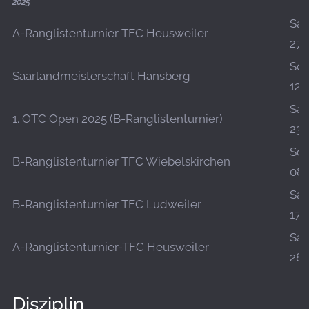
2025
Sa.,
A-Ranglistenturnier TFC Heusweiler
27.
So.,
Saarlandmeisterschaft Hansberg
12.
Sa.,
1. OTC Open 2025 (B-Ranglistenturnier)
23.
So.,
B-Ranglistenturnier TFC Wiebelskirchen
08.
Sa.,
B-Ranglistenturnier TFC Ludweiler
17.
Sa.,
A-Ranglistenturnier-TFC Heusweiler
28.
Disziplin