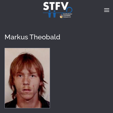
Zum Hauptinhalt springen
Markus Theobald