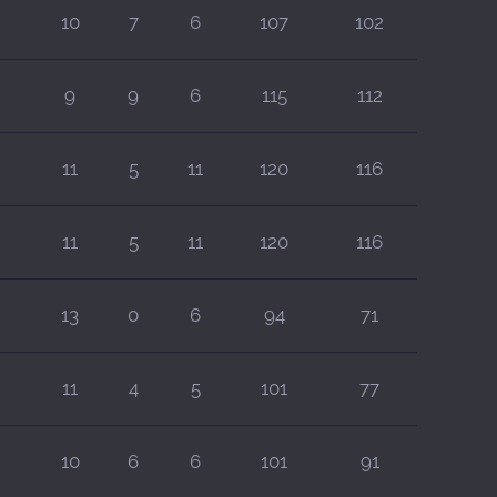
10
7
6
107
102
9
9
6
115
112
11
5
11
120
116
11
5
11
120
116
13
0
6
94
71
11
4
5
101
77
10
6
6
101
91