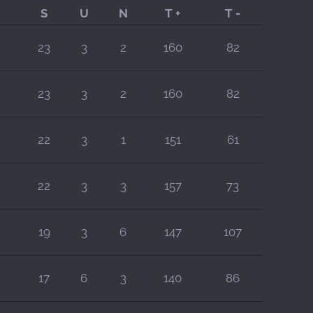
S
U
N
T +
T -
23
3
2
160
82
23
3
2
160
82
22
3
1
151
61
22
3
3
157
73
19
3
6
147
107
17
6
3
140
86