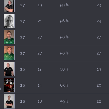
27
19
59 %
23
27
21
56 %
24
27
27
50 %
27
27
27
50 %
27
26
12
68 %
19
26
14
65 %
20
1
26
18
59 %
22