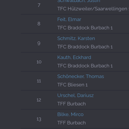
Schwalbach, Justin
7
TFC Hülzweiler/Saarwellingen 
Feit, Elmar
8
TFC Braddock Burbach 1
Schmitz, Karsten
9
TFC Braddock Burbach 1
Kauth, Eckhard
10
TFC Braddock Burbach 1
Schönecker, Thomas
11
TFC Bliesen 1
Urschel, Dariusz
12
TFF Burbach
Bilke, Mirco
13
TFF Burbach