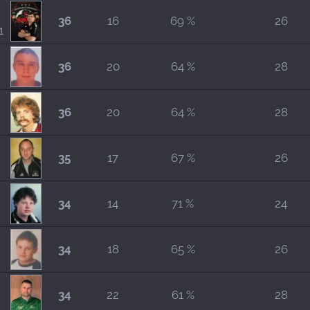
36
16
69 %
26
1
36
20
64 %
28
36
20
64 %
28
35
17
67 %
26
34
14
71 %
24
34
18
65 %
26
34
22
61 %
28