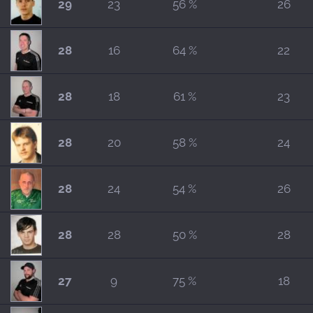
29
23
56 %
26
28
16
64 %
22
28
18
61 %
23
28
20
58 %
24
28
24
54 %
26
28
28
50 %
28
27
9
75 %
18