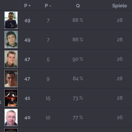
P +
P -
Q
Spiele
49
7
88 %
28
49
7
88 %
28
47
5
90 %
26
47
9
84 %
28
41
15
73 %
28
1
40
12
77 %
26