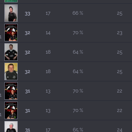
33
17
66 %
25
32
14
70 %
23
1
32
18
64 %
25
32
18
64 %
25
31
13
70 %
22
1
31
13
70 %
22
1
31
17
65 %
24