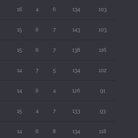
16
4
6
134
103
15
6
7
143
103
15
6
7
138
116
14
7
5
134
102
14
6
4
126
91
15
4
7
133
93
14
6
8
134
118