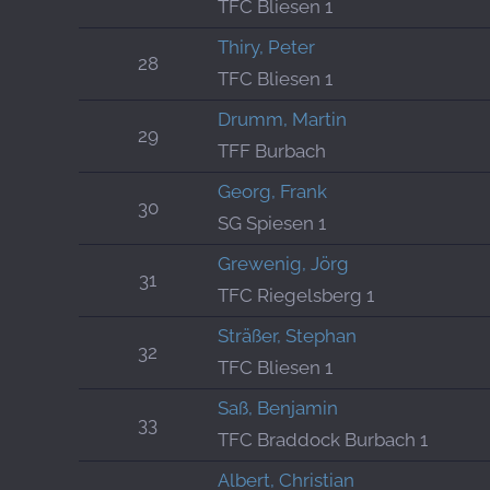
TFC Bliesen 1
Thiry, Peter
28
TFC Bliesen 1
Drumm, Martin
29
TFF Burbach
Georg, Frank
30
SG Spiesen 1
Grewenig, Jörg
31
TFC Riegelsberg 1
Sträßer, Stephan
32
TFC Bliesen 1
Saß, Benjamin
33
TFC Braddock Burbach 1
Albert, Christian