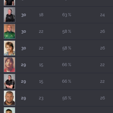
30
18
63 %
24
30
22
58 %
26
30
22
58 %
26
29
15
66 %
22
29
15
66 %
22
29
23
56 %
26