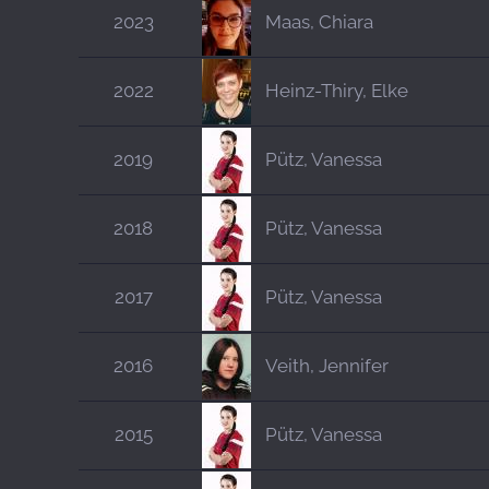
2023
Maas, Chiara
2022
Heinz-Thiry, Elke
2019
Pütz, Vanessa
2018
Pütz, Vanessa
2017
Pütz, Vanessa
2016
Veith, Jennifer
2015
Pütz, Vanessa