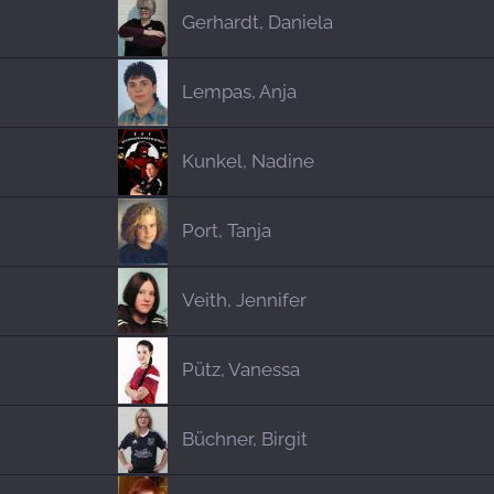
Gerhardt, Daniela
Lempas, Anja
Kunkel, Nadine
Port, Tanja
Veith, Jennifer
Pütz, Vanessa
Büchner, Birgit