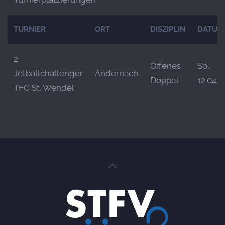
TURNIER
ORT
DISZIPLIN
DATUM
2
Offenes
So.,
Jetballchallenger
Andernach
Doppel
12.04.
TFC St. Wendel