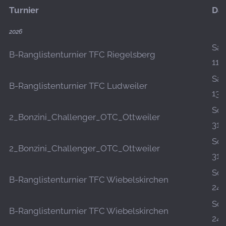
Turnier
Da
2026
Sa.,
B-Ranglistenturnier TFC Riegelsberg
11.
Sa.,
B-Ranglistenturnier TFC Ludweiler
13.
So.,
2_Bonzini_Challenger_OTC_Ottweiler
31.
So.,
2_Bonzini_Challenger_OTC_Ottweiler
31.
So.,
B-Ranglistenturnier TFC Wiebelskirchen
24.
So.,
B-Ranglistenturnier TFC Wiebelskirchen
24.