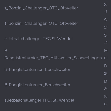
Sa.,
1_Bonzini_Challenger_OTC_Ottweiler
16.
Sa.,
1_Bonzini_Challenger_OTC_Ottweiler
16.
So.,
2 Jetballchallenger TFC St. Wendel
12.
B-
Mo.
Ranglistenturnier_TFC_Hülzweiler_Saarwellingen
06.
Do.
B-Ranglistenturnier_Berschweiler
26.
Do.
B-Ranglistenturnier_Berschweiler
26.
So.,
1 Jetballchallenger TFC_St_Wendel
01.