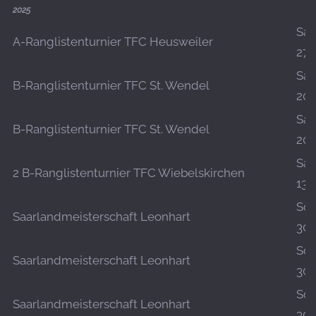
2025
Sa.,
A-Ranglistenturnier TFC Heusweiler
27.
Sa.,
B-Ranglistenturnier TFC St. Wendel
20.
Sa.,
B-Ranglistenturnier TFC St. Wendel
20.
Sa.,
2 B-Ranglistenturnier TFC Wiebelskirchen
13.
So.,
Saarlandmeisterschaft Leonhart
30.
So.,
Saarlandmeisterschaft Leonhart
30.
So.,
Saarlandmeisterschaft Leonhart
30.