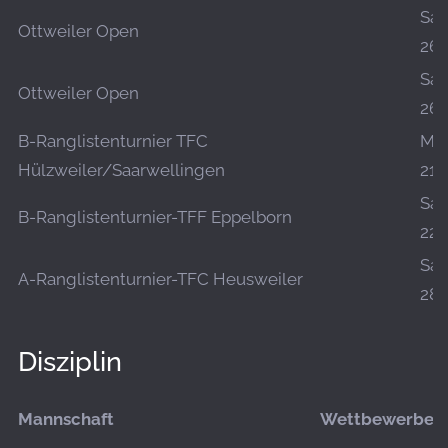
Sa.,
Ottweiler Open
26.
Sa.,
Ottweiler Open
26.
B-Ranglistenturnier TFC
Mo.
Hülzweiler/Saarwellingen
21.
Sa.,
B-Ranglistenturnier-TFF Eppelborn
22.
Sa.,
A-Ranglistenturnier-TFC Heusweiler
28.
Disziplin
Mannschaft
Wettbewerbe