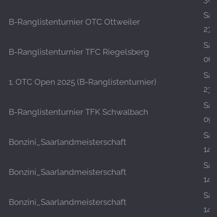
Sa.,
B-Ranglistenturnier OTC Ottweiler
27.
Sa.,
B-Ranglistenturnier TFC Riegelsberg
06.
Sa.,
1. OTC Open 2025 (B-Ranglistenturnier)
23.
Sa.,
B-Ranglistenturnier TFK Schwalbach
09.
Sa.,
Bonzini_Saarlandmeisterschaft
14.
Sa.,
Bonzini_Saarlandmeisterschaft
14.
Sa.,
Bonzini_Saarlandmeisterschaft
14.