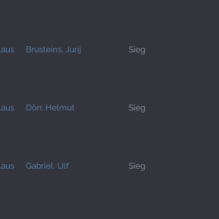
laus
Brusteins, Jurij
Sieg
laus
Dörr, Helmut
Sieg
laus
Gabriel, Ulf
Sieg