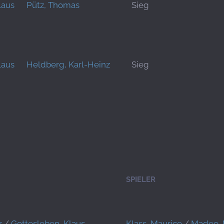
laus
Pütz, Thomas
Sieg
laus
Heldberg, Karl-Heinz
Sieg
SPIELER
r
/
Gottesleben, Klaus
Klass, Maurice
/
Madeo, 