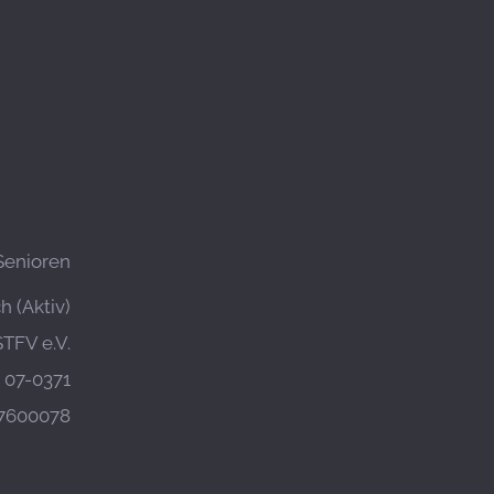
Senioren
 (Aktiv)
STFV e.V.
07-0371
7600078