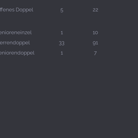
ffenes Doppel
5
22
enioreneinzel
1
10
errendoppel
33
91
eniorendoppel
1
7