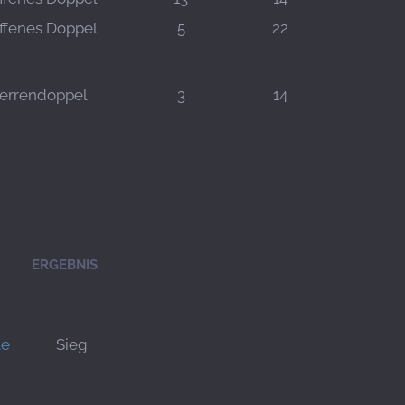
ffenes Doppel
5
22
errendoppel
3
14
ERGEBNIS
le
Sieg