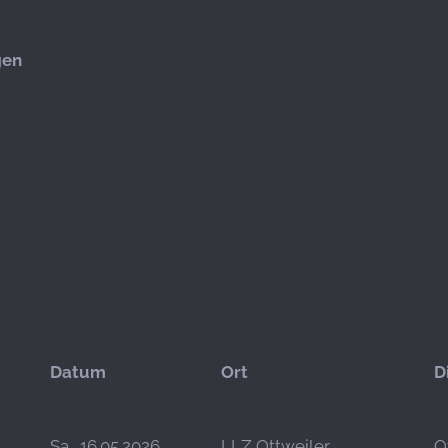
gen
Datum
Ort
D
Sa., 16.05.2026
LLZ Ottweiler
O