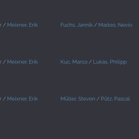
r
/
Meixner, Erik
Fuchs, Jannik
/
Madeo, Nevio
r
/
Meixner, Erik
Kuc, Marco
/
Lukas, Philipp
r
/
Meixner, Erik
Müller, Steven
/
Pütz, Pascal