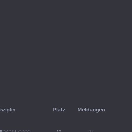
isziplin
Platz
Meldungen
ffenes Doppel
13
14