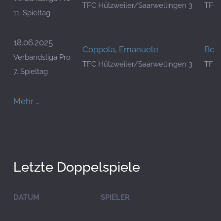
TFC Hülzweiler/Saarwellingen 3
TFC 
11. Spieltag
18.06.2025
Coppola, Emanuele
Both
Verbandsliga Pro
TFC Hülzweiler/Saarwellingen 3
TFK 
7. Spieltag
Mehr …
Letzte Doppelspiele
DATUM
SPIELER