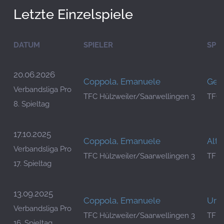
Letzte Einzelspiele
DATUM
SPIELER
SPIE
20.06.2026
Coppola, Emanuele
Gelz
Verbandsliga Pro
TFC Hülzweiler/Saarwellingen 3
TFC 
8. Spieltag
17.10.2025
Coppola, Emanuele
Altm
Verbandsliga Pro
TFC Hülzweiler/Saarwellingen 3
TFK 
17. Spieltag
13.09.2025
Coppola, Emanuele
Ursc
Verbandsliga Pro
TFC Hülzweiler/Saarwellingen 3
TFF 
16. Spieltag