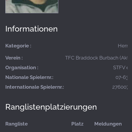
Informationen
Kategorie :
Herre
Verein :
TFC Braddock Burbach (Aktiv
Organisation :
STFV e.V
Nationale Spielernr.:
07-638
Internationale Spielernr.:
2760071
Ranglistenplatzierungen
Rangliste
Platz
Meldungen