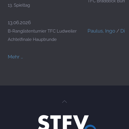
TFC Braddock Burba
13. Spieltag
13.06.2026
Paulus, Ingo
/
Die
B-Ranglistenturnier TFC Ludweiler
Achtelfinale Hauptrunde
Mehr …