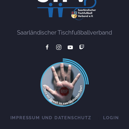
Saarländischer Tischfußballverband
IMPRESSUM UND DATENSCHUTZ
LOGIN