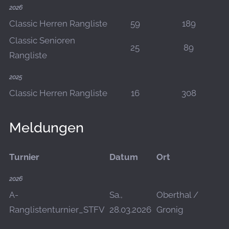
2026
Classic Herren Rangliste
59
189
Classic Senioren
25
89
Rangliste
2025
Classic Herren Rangliste
16
308
Meldungen
Turnier
Datum
Ort
D
2026
A-
Sa.,
Oberthal /
O
Ranglistenturnier_STFV
28.03.2026
Gronig
D