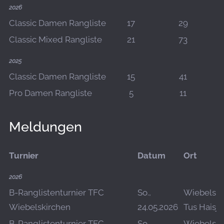
2026
Classic Damen Rangliste
17
29
Classic Mixed Rangliste
21
73
2025
Classic Damen Rangliste
15
41
Pro Damen Rangliste
5
11
Meldungen
Turnier
Datum
Ort
2026
B-Ranglistenturnier TFC
So.,
Wiebelski
Wiebelskirchen
24.05.2026
Tus Haisje
B-Ranglistenturnier TFC
So.,
Wiebelski