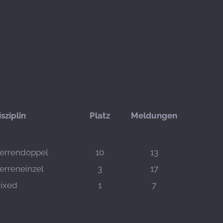
isziplin
Platz
Meldungen
errendoppel
10
13
erreneinzel
3
17
ixed
1
7