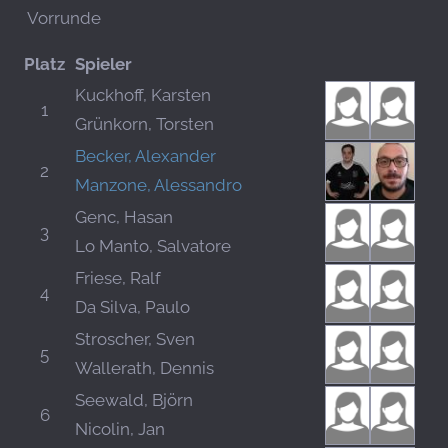
Vorrunde
Platz
Spieler
Kuckhoff, Karsten
1
Grünkorn, Torsten
Becker, Alexander
2
Manzone, Alessandro
Genc, Hasan
3
Lo Manto, Salvatore
Friese, Ralf
4
Da Silva, Paulo
Stroscher, Sven
5
Wallerath, Dennis
Seewald, Björn
6
Nicolin, Jan