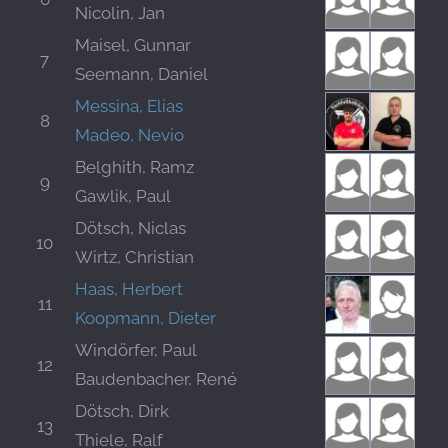
Nicolin, Jan
Maisel, Gunnar
7
Seemann, Daniel
Messina, Elias
8
Madeo, Nevio
Belghith, Ramz
9
Gawlik, Paul
Dötsch, Niclas
10
Wirtz, Christian
Haas, Herbert
11
Koopmann, Dieter
Windörfer, Paul
12
Baudenbacher, René
Dötsch, Dirk
13
Thiele, Ralf