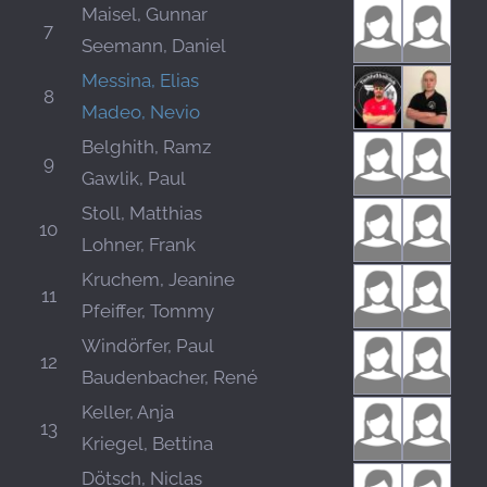
Maisel, Gunnar
7
Seemann, Daniel
Messina, Elias
8
Madeo, Nevio
Belghith, Ramz
9
Gawlik, Paul
Stoll, Matthias
10
Lohner, Frank
Kruchem, Jeanine
11
Pfeiffer, Tommy
Windörfer, Paul
12
Baudenbacher, René
Keller, Anja
13
Kriegel, Bettina
Dötsch, Niclas