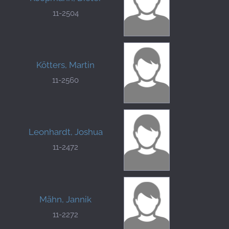
11-2504
Kötters, Martin
11-2560
Leonhardt, Joshua
11-2472
Mähn, Jannik
11-2272