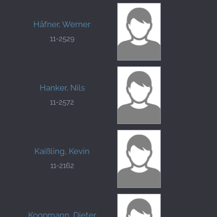
Häfner, Werner
11-2529
Hanker, Nils
11-2572
Kaißling, Kevin
11-2162
Koopmann, Dieter