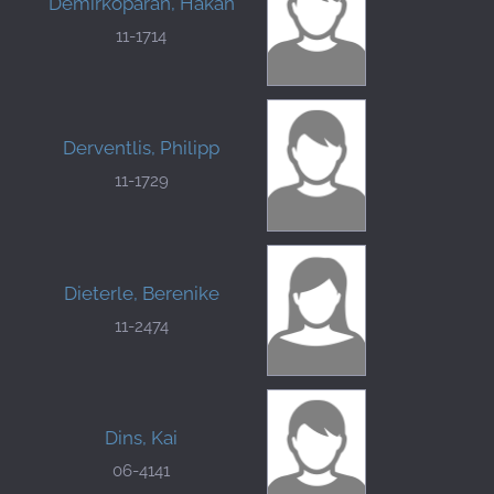
Demirkoparan, Hakan
11-1714
Derventlis, Philipp
11-1729
Dieterle, Berenike
11-2474
Dins, Kai
06-4141