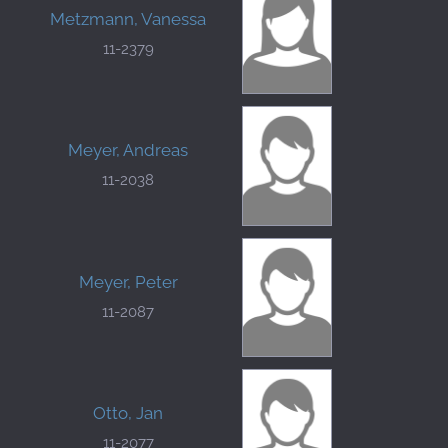
Metzmann, Vanessa
11-2379
Meyer, Andreas
11-2038
Meyer, Peter
11-2087
Otto, Jan
11-2077