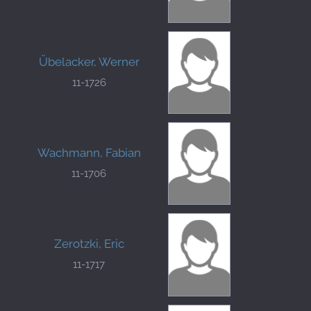
Übelacker, Werner
11-1726
Wachmann, Fabian
11-1706
Zerotzki, Eric
11-1717