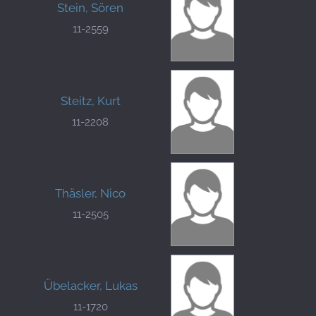
Stein, Sören
11-2559
Steitz, Kurt
11-2208
Thäsler, Nico
11-2505
Übelacker, Lukas
11-1720