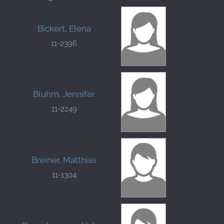
Bickert, Elena
11-2396
Bluhm, Jennifer
11-2249
Breiner, Matthias
11-1304