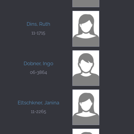
Dins, Ruth
11-1715
Dobner, Ingo
06-3864
Eltschkner, Janina
11-2265