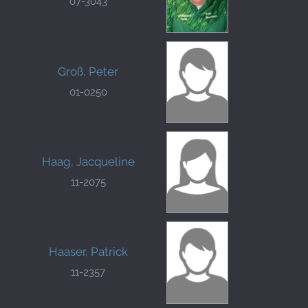
07-3043
Groß, Peter
01-0250
Haag, Jacqueline
11-2075
Haaser, Patrick
11-2357