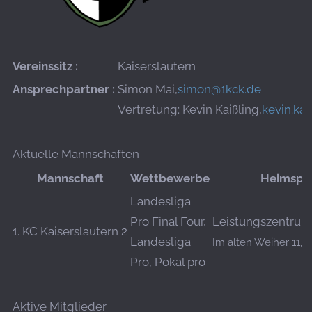
Vereinssitz :
Kaiserslautern
Ansprechpartner :
Simon Mai,
simon@1kck.de
Vertretung: Kevin Kaißling,
kevin.ka
Aktuelle Mannschaften
Mannschaft
Wettbewerbe
Heimspie
Landesliga
Pro Final Four,
Leistungszentrum
1. KC Kaiserslautern 2
Landesliga
Im alten Weiher 11, 
Pro, Pokal pro
Aktive Mitglieder