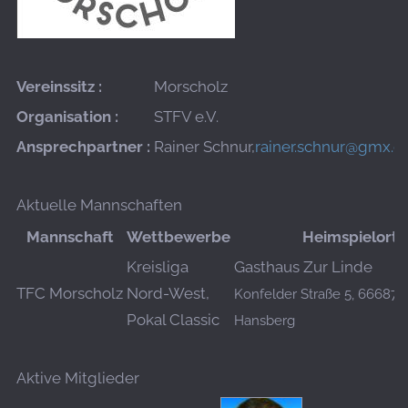
Vereinssitz :
Morscholz
Organisation :
STFV e.V.
Ansprechpartner :
Rainer Schnur,
rainer.schnur@gmx.d
Aktuelle Mannschaften
Mannschaft
Wettbewerbe
Heimspielort
Kreisliga
Gasthaus Zur Linde
TFC Morscholz
Nord-West,
Konfelder Straße 5, 66687 
Pokal Classic
Hansberg
Aktive Mitglieder