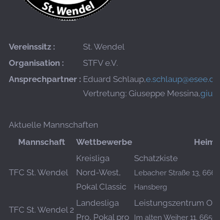
Vereinssitz :
St. Wendel
Organisation :
STFV e.V.
Ansprechpartner :
Eduard Schlaup,
e.schlaup@esee.d
Vertretung: Giuseppe Messina,
gius
Aktuelle Mannschaften
Mannschaft
Wettbewerbe
Heimsp
Kreisliga
Schatzkiste
TFC St. Wendel
Nord-West,
Lebacher Straße 13, 666
Pokal Classic
Hansberg
Landesliga
Leistungszentrum Ott
TFC St. Wendel 2
Pro, Pokal pro
Im alten Weiher 11, 66564