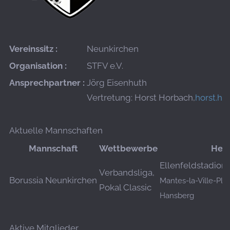
Vereinssitz :
Neunkirchen
Organisation :
STFV e.V.
Ansprechpartner :
Jörg Eisenhuth
Vertretung: Horst Horbach,
horst.ho
Aktuelle Mannschaften
Mannschaft
Wettbewerbe
Heim
Ellenfeldstadion
Verbandsliga,
Borussia Neunkirchen
Mantes-la-Ville-Pla
Pokal Classic
Hansberg
Aktive Mitglieder