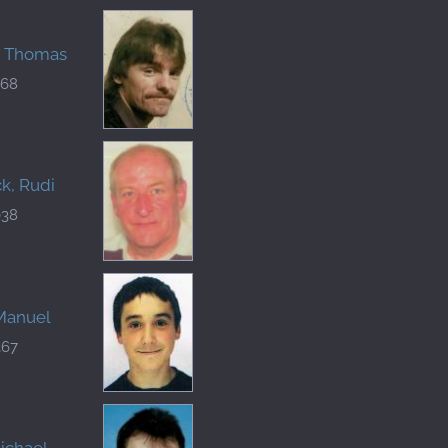
, Thomas
568
k, Rudi
038
Manuel
367
ichael