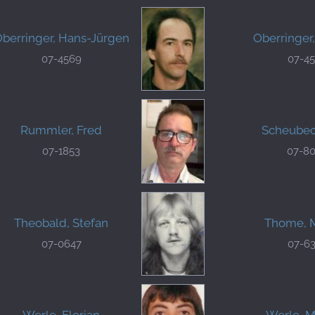
berringer, Hans-Jürgen
Oberringer
07-4569
07-4
Rummler, Fred
Scheubec
07-1853
07-8
Theobald, Stefan
Thome, 
07-0647
07-6
Werle, Florian
Werle, M