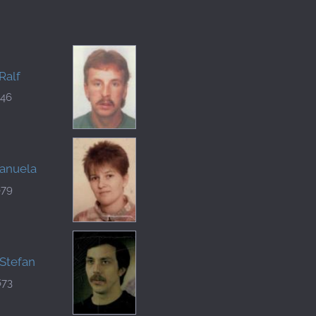
Ralf
246
anuela
679
 Stefan
673