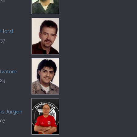
772
 Horst
837
alvatore
684
ns Jürgen
107