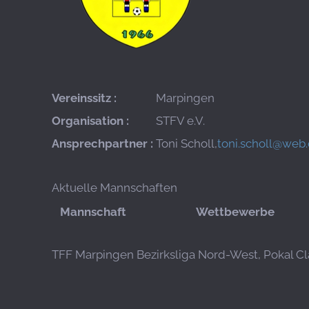
Vereinssitz :
Marpingen
Organisation :
STFV e.V.
Ansprechpartner :
Toni Scholl,
toni.scholl@web
Aktuelle Mannschaften
Mannschaft
Wettbewerbe
TFF Marpingen
Bezirksliga Nord-West, Pokal Cl