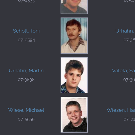
07-4533
07-1
Scholl, Toni
Urhahn,
07-0594
07-3
Urhahn, Martin
Valela, S
07-3838
07-3
Wiese, Michael
Wiesen, Ha
07-5559
07-0