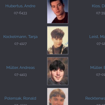
Hubertus, Andre
Klos, D
07-6433
07-3
Kockelmann, Tanja
Leist, M
07-4127
07-12
Müller, Andreas
Müller,
07-4413
07-0
Polensak, Ronald
Recktenwa