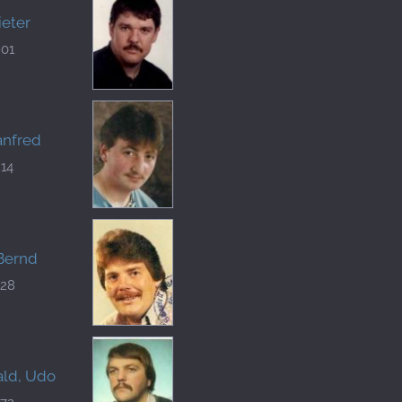
ieter
901
anfred
14
 Bernd
128
ld, Udo