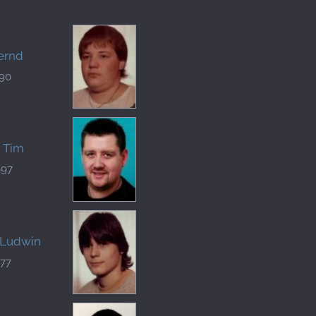
Bernd
190
, Tim
697
 Ludwin
477