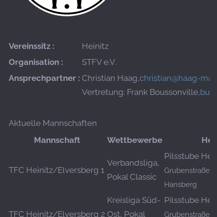
Vereinssitz :
Heinitz
Organisation :
STFV e.V.
Ansprechpartner :
Christian Haag,
christian@haag-male
Vertretung: Frank Boussonville,
bus
Aktuelle Mannschaften
Mannschaft
Wettbewerbe
Hei
Pilsstube Hein
Verbandsliga,
TFC Heinitz/Elversberg 1
Grubenstraße 9
Pokal Classic
Hansberg
Kreisliga Süd-
Pilsstube Hein
TFC Heinitz/Elversberg 2
Ost, Pokal
Grubenstraße 9