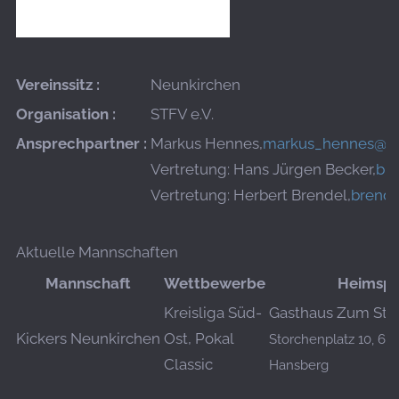
Vereinssitz :
Neunkirchen
Organisation :
STFV e.V.
Ansprechpartner :
Markus Hennes,
markus_hennes@w
Vertretung: Hans Jürgen Becker,
br
Vertretung: Herbert Brendel,
brende
Aktuelle Mannschaften
Mannschaft
Wettbewerbe
Heimspi
Kreisliga Süd-
Gasthaus Zum Sto
Kickers Neunkirchen
Ost, Pokal
Storchenplatz 10, 6
Classic
Hansberg