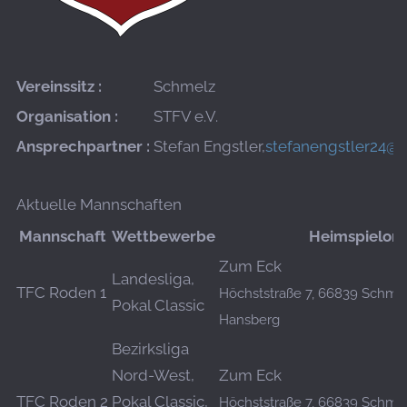
Vereinssitz :
Schmelz
Organisation :
STFV e.V.
Ansprechpartner :
Stefan Engstler,
stefanengstler24@
Aktuelle Mannschaften
Mannschaft
Wettbewerbe
Heimspielort
Zum Eck
Landesliga,
TFC Roden 1
Höchststraße 7, 66839 Schmel
Pokal Classic
Hansberg
Bezirksliga
Nord-West,
Zum Eck
TFC Roden 2
Pokal Classic,
Höchststraße 7, 66839 Schmel