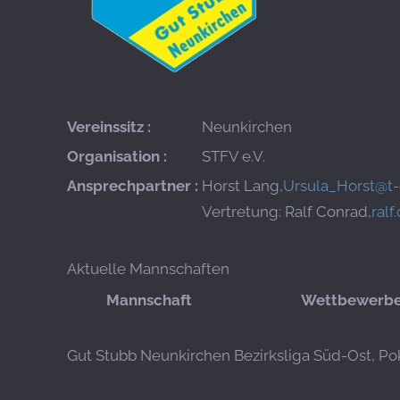
Vereinssitz :
Neunkirchen
Organisation :
STFV e.V.
Ansprechpartner :
Horst Lang,
Ursula_Horst@t-
Vertretung: Ralf Conrad,
ral
Aktuelle Mannschaften
Mannschaft
Wettbewerb
Gut Stubb Neunkirchen
Bezirksliga Süd-Ost, Po