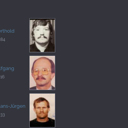
erthold
984
lfgang
016
Hans-Jürgen
033