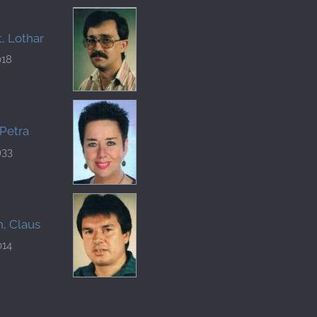
, Lothar
018
Petra
933
, Claus
014