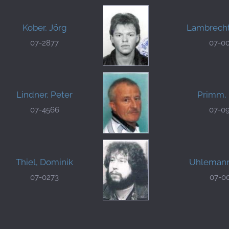
Kober, Jörg
Lambrecht
07-2877
07-0
Lindner, Peter
Primm, 
07-4566
07-0
Thiel, Dominik
Uhlemann
07-0273
07-0