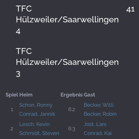
TFC
41:
Hülzweiler/Saarwellingen
4
TFC
Hülzweiler/Saarwellingen
3
Spiel
Heim
Ergebnis
Gast
Schon, Ronny
Becker, Willi
1
6:2
Conrad, Jannik
Becker, Robin
Lesch, Kevin
Jost, Lars
2
6:3
Schmidt, Steven
Conrad, Kai