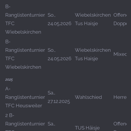
B-
Ranglistenturnier
So.,
Wiebelskirchen
Offene
TFC
24.05.2026
Tus Haisje
Doppel
Wiebelskirchen
B-
Ranglistenturnier
So.,
Wiebelskirchen
Mixed
TFC
24.05.2026
Tus Haisje
Wiebelskirchen
2025
A-
Sa.,
Ranglistenturnier
Wahlschied
Herren
27.12.2025
TFC Heusweiler
2 B-
Ranglistenturnier
Sa.,
Offene
TUS Häisje