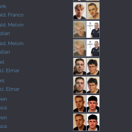
ank
ld, Franco
ld, Melvin
stian
ld, Melvin
stian
el
ci, Elmar
el
ci, Elmar
ven
uca
ven
uca