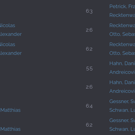
Petrick, Fr
6:3
Recktenwa
Nicolas
Recktenwa
2:6
Alexander
Otto, Seba
Nicolas
Recktenwa
6:2
Alexander
Otto, Seba
Hahn, Dani
5:5
Andreicovi
Hahn, Dani
2:6
Andreicovi
Gessner, S
6:4
 Matthias
Schwan, L
Gessner, S
6:2
 Matthias
Schwan, L