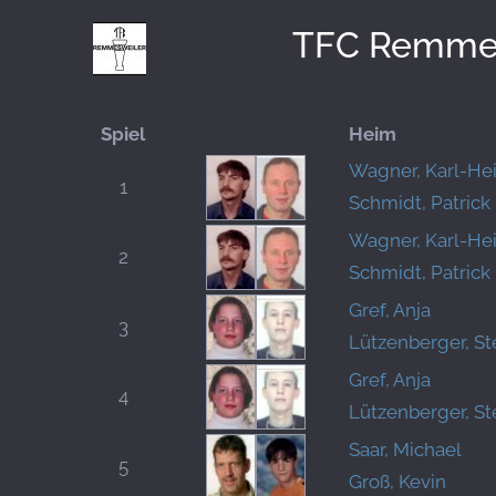
TFC Remmes
Spiel
Heim
Wagner, Karl-He
1
Schmidt, Patrick
Wagner, Karl-He
2
Schmidt, Patrick
Gref, Anja
3
Lützenberger, S
Gref, Anja
4
Lützenberger, S
Saar, Michael
5
Groß, Kevin