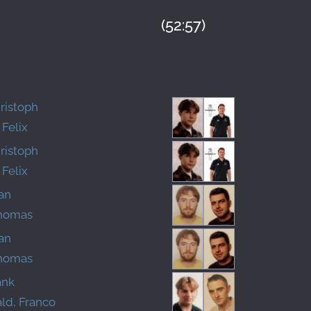
(52:57)
ristoph
Felix
ristoph
Felix
fan
Thomas
fan
Thomas
ank
ld, Franco