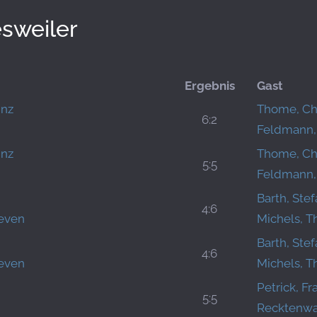
weiler
Ergebnis
Gast
inz
Thome, Ch
6:2
Feldmann, 
inz
Thome, Ch
5:5
Feldmann, 
Barth, Ste
4:6
teven
Michels, 
Barth, Ste
4:6
teven
Michels, 
Petrick, Fr
5:5
Recktenwa