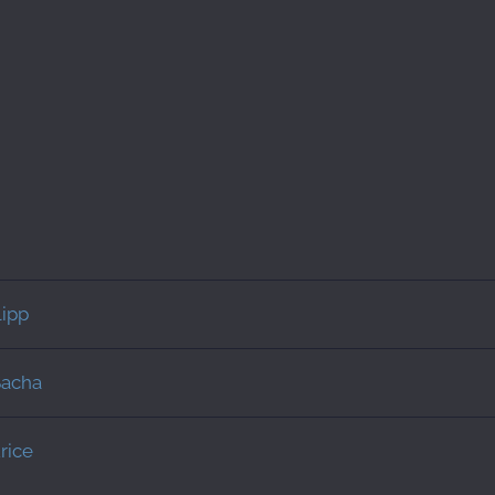
lipp
Sacha
rice