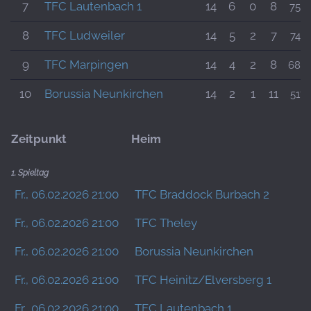
7
TFC Lautenbach 1
14
6
0
8
750:
8
TFC Ludweiler
14
5
2
7
749:
9
TFC Marpingen
14
4
2
8
689:
10
Borussia Neunkirchen
14
2
1
11
517:
Zeitpunkt
Heim
1. Spieltag
Fr., 06.02.2026 21:00
TFC Braddock Burbach 2
Fr., 06.02.2026 21:00
TFC Theley
Fr., 06.02.2026 21:00
Borussia Neunkirchen
Fr., 06.02.2026 21:00
TFC Heinitz/Elversberg 1
Fr., 06.02.2026 21:00
TFC Lautenbach 1