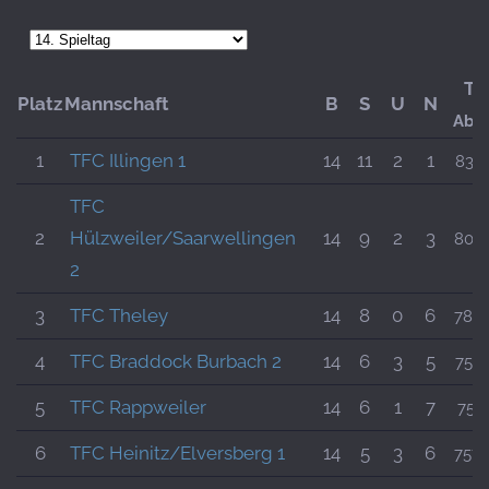
To
Platz
Mannschaft
B
S
U
N
Abso
1
TFC Illingen 1
14
11
2
1
832:
TFC
2
Hülzweiler/Saarwellingen
14
9
2
3
800:
2
3
TFC Theley
14
8
0
6
784:
4
TFC Braddock Burbach 2
14
6
3
5
754:
5
TFC Rappweiler
14
6
1
7
757:
6
TFC Heinitz/Elversberg 1
14
5
3
6
757: