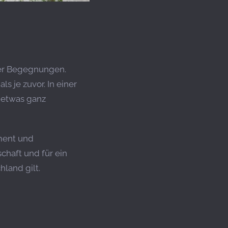
hter Begegnungen.
s je zuvor. In einer
s etwas ganz
ement und
chaft und für ein
land gilt.