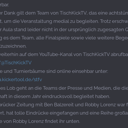
rbar.
r Dank gilt dem Team von TischKickTV, das eine achtstün
 um die Veranstaltung medial zu begleiten. Trotz ersc
er Aula stand leider nicht in der ursprünglich zugesagten Q
 es dem Team, alle Finalspiele sowie viele weitere Beg
fzuzeichnen.
weiterhin auf dem YouTube-Kanal von TischKickTV abrufba
/@TischKickTV
e und Turnierbäume sind online einsehbar unter:
.kickertool.de/stfv
hes Lob geht an die Teams der Presse und Medien, die di
aft in diesem Jahr eindrucksvoll begleitet haben.
rücker Zeitung mit Ben Balzereit und Robby Lorenz war 
, hat tolle Eindrücke eingefangen und eine Reihe großar
rie von Robby Lorenz findet ihr unten.