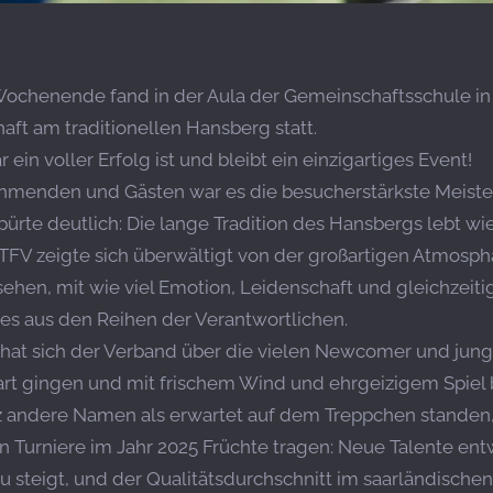
chenende fand in der Aula der Gemeinschaftsschule in
aft am traditionellen Hansberg statt.
 ein voller Erfolg ist und bleibt ein einzigartiges Event!
ehmenden und Gästen war es die besucherstärkste Meister
ürte deutlich: Die lange Tradition des Hansbergs lebt wie
FV zeigte sich überwältigt von der großartigen Atmosphär
hen, mit wie viel Emotion, Leidenschaft und gleichzeitig
ß es aus den Reihen der Verantwortlichen.
hat sich der Verband über die vielen Newcomer und jung
art gingen und mit frischem Wind und ehrgeizigem Spiel
andere Namen als erwartet auf dem Treppchen standen, 
n Turniere im Jahr 2025 Früchte tragen: Neue Talente entw
 steigt, und der Qualitätsdurchschnitt im saarländischen