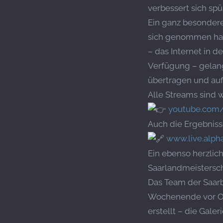
verbessert sich spü
Ein ganz besondere
sich genommen hat,
– das Internet in d
Verfügung – gelang
übertragen und au
Alle Streams sind 
youtube.com
Auch die Ergebniss
www.live.alpha
Ein ebenso herzlic
Saarlandmeistersch
Das Team der Saarb
Wochenende vor Ort
erstellt – die Gale