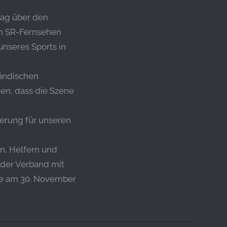
tag über den
im SR-Fernsehen
unseres Sports in
ländischen
gen, dass die Szene
terung für unseren
n, Helfern und
t der Verband mit
ale am 30. November