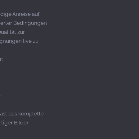
dige Anreise auf
hwerter Bedingungen
ualität zur
egnungen live zu
r:
e
fast das komplette
tiger Bilder