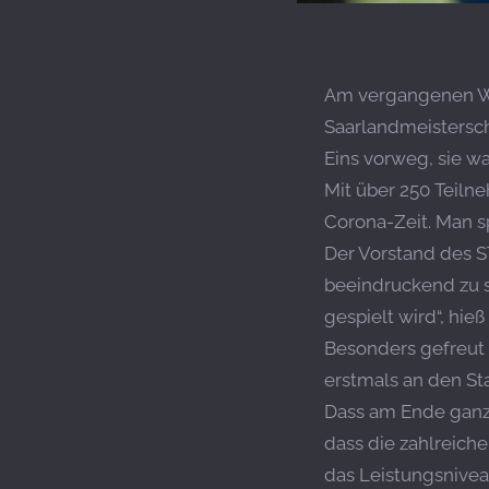
Am vergangenen Wo
Saarlandmeistersch
Eins vorweg, sie war
Mit über 250 Teiln
Corona-Zeit. Man sp
Der Vorstand des ST
beeindruckend zu se
gespielt wird“, hie
Besonders gefreut 
erstmals an den St
Dass am Ende ganz 
dass die zahlreiche
das Leistungsniveau