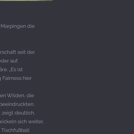
 Marpingen die
schaft seit der
der auf.
e. „Es ist
 Fairness hier
en Wilden, die
 beeindruckten.
zeigt deutlich,
ickeln sich weiter,
 Tischfußball