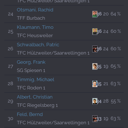
TFC Hülzweiler/Saarwellingen 1
Otsmani, Rachid
24
36
20
64 %
TFF Burbach
Klaumann, Timo
25
36
24
60 %
TFC Heusweiler
Schwalbach, Patric
26
36
24
60 %
TFC Hülzweiler/Saarwellingen 1
Georg, Frank
27
35
19
65 %
SG Spiesen 1
Timmig, Michael
28
35
21
63 %
TFC Roden 1
Albert, Christian
29
34
28
55 %
TFC Riegelsberg 1
Feld, Bernd
30
33
19
63 %
TFC Hülzweiler/Saarwellingen 1