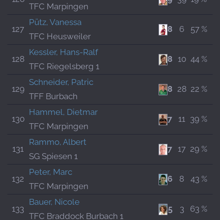
TFC Marpingen
Pütz, Vanessa
127
8
6
57 %
TFC Heusweiler
Kessler, Hans-Ralf
128
8
10
44 %
TFC Riegelsberg 1
Schneider, Patric
129
8
28
22 %
TFF Burbach
Hammel, Dietmar
130
7
11
39 %
TFC Marpingen
Rammo, Albert
131
7
17
29 %
SG Spiesen 1
Peter, Marc
132
6
8
43 %
TFC Marpingen
Bauer, Nicole
133
5
3
63 %
TFC Braddock Burbach 1