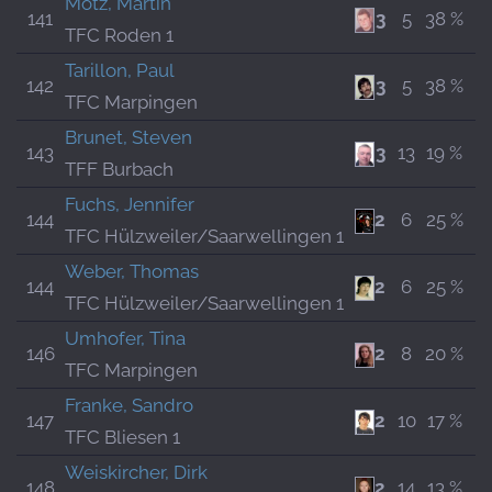
Motz, Martin
141
3
5
38 %
TFC Roden 1
Tarillon, Paul
142
3
5
38 %
TFC Marpingen
Brunet, Steven
143
3
13
19 %
TFF Burbach
Fuchs, Jennifer
144
2
6
25 %
TFC Hülzweiler/Saarwellingen 1
Weber, Thomas
144
2
6
25 %
TFC Hülzweiler/Saarwellingen 1
Umhofer, Tina
146
2
8
20 %
TFC Marpingen
Franke, Sandro
147
2
10
17 %
TFC Bliesen 1
Weiskircher, Dirk
148
2
14
13 %