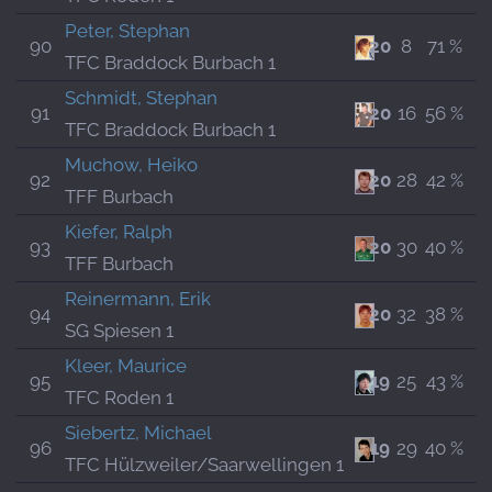
Peter, Stephan
90
20
8
71 %
TFC Braddock Burbach 1
Schmidt, Stephan
91
20
16
56 %
TFC Braddock Burbach 1
Muchow, Heiko
92
20
28
42 %
TFF Burbach
Kiefer, Ralph
93
20
30
40 %
TFF Burbach
Reinermann, Erik
94
20
32
38 %
SG Spiesen 1
Kleer, Maurice
95
19
25
43 %
TFC Roden 1
Siebertz, Michael
96
19
29
40 %
TFC Hülzweiler/Saarwellingen 1