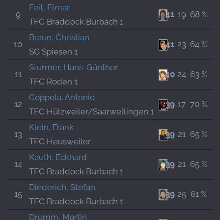
Feit, Elmar
9
41
19
68 %
TFC Braddock Burbach 1
Braun, Christian
10
41
23
64 %
SG Spiesen 1
Sturmer, Hans-Günther
11
40
24
63 %
TFC Roden 1
Coppola, Antonio
12
39
17
70 %
TFC Hülzweiler/Saarwellingen 1
Klein, Frank
13
39
21
65 %
TFC Heusweiler
Kauth, Eckhard
14
39
21
65 %
TFC Braddock Burbach 1
Diederich, Stefan
15
39
25
61 %
TFC Braddock Burbach 1
Drumm, Martin