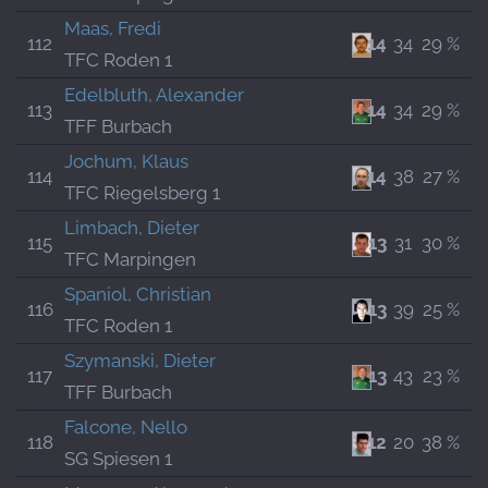
Maas, Fredi
112
14
34
29 %
TFC Roden 1
Edelbluth, Alexander
113
14
34
29 %
TFF Burbach
Jochum, Klaus
114
14
38
27 %
TFC Riegelsberg 1
Limbach, Dieter
115
13
31
30 %
TFC Marpingen
Spaniol, Christian
116
13
39
25 %
TFC Roden 1
Szymanski, Dieter
117
13
43
23 %
TFF Burbach
Falcone, Nello
118
12
20
38 %
SG Spiesen 1