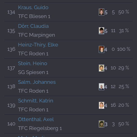
Kraus, Guido
134
5
5
50 %
TFC Bliesen 1
Dörr, Claudia
135
5
11
31 %
TFC Marpingen
Heinz-Thiry, Elke
136
4
0
100 %
TFC Roden 1
Stein, Heino
137
4
10
29 %
SG Spiesen 1
Salm, Johannes
138
4
12
25 %
TFC Roden 1
Schmitt, Katrin
139
4
16
20 %
TFC Roden 1
Ottenthal, Axel
140
3
3
50 %
TFC Riegelsberg 1