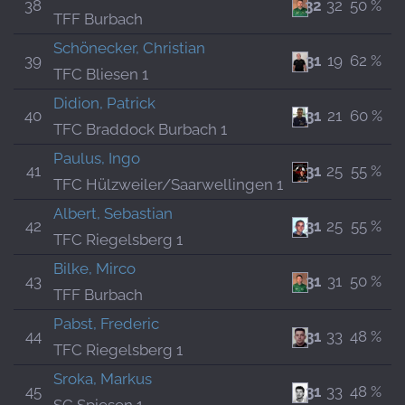
38
32
32
50 %
TFF Burbach
Schönecker, Christian
39
31
19
62 %
TFC Bliesen 1
Didion, Patrick
40
31
21
60 %
TFC Braddock Burbach 1
Paulus, Ingo
41
31
25
55 %
TFC Hülzweiler/Saarwellingen 1
Albert, Sebastian
42
31
25
55 %
TFC Riegelsberg 1
Bilke, Mirco
43
31
31
50 %
TFF Burbach
Pabst, Frederic
44
31
33
48 %
TFC Riegelsberg 1
Sroka, Markus
45
31
33
48 %