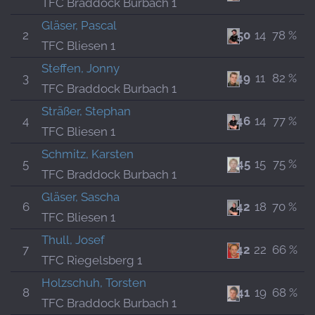
TFC Braddock Burbach 1
Gläser, Pascal
2
50
14
78 %
TFC Bliesen 1
Steffen, Jonny
3
49
11
82 %
TFC Braddock Burbach 1
Sträßer, Stephan
4
46
14
77 %
TFC Bliesen 1
Schmitz, Karsten
5
45
15
75 %
TFC Braddock Burbach 1
Gläser, Sascha
6
42
18
70 %
TFC Bliesen 1
Thull, Josef
7
42
22
66 %
TFC Riegelsberg 1
Holzschuh, Torsten
8
41
19
68 %
TFC Braddock Burbach 1