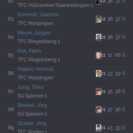
82
22
38
37 %
TFC Hülzweiler/Saarwellingen 1
Schmidt, Joachim
83
22
38
37 %
TFC Marpingen
Meyer, Jürgen
84
22
38
37 %
TFC Riegelsberg 1
Kiel, Fabio
85
21
11
66 %
TFC Riegelsberg 1
Haben, Helmut
86
21
33
39 %
TFC Marpingen
Jung, Timo
87
21
35
38 %
SG Spiesen 1
Bienert, Jörg
88
21
37
36 %
SG Spiesen 1
Glasen, Jörg
89
21
43
33 %
TFC Roden 1