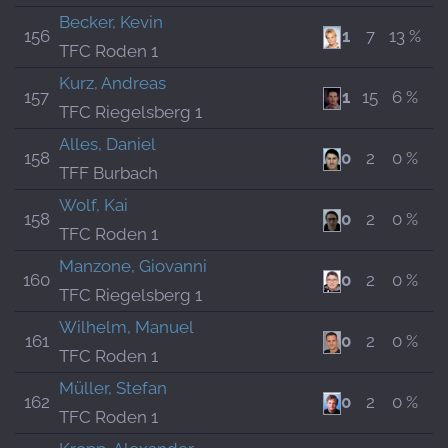
Becker, Kevin
156
1
7
13 %
TFC Roden 1
Kurz, Andreas
157
1
15
6 %
TFC Riegelsberg 1
Alles, Daniel
158
0
2
0 %
TFF Burbach
Wolf, Kai
158
0
2
0 %
TFC Roden 1
Manzone, Giovanni
160
0
2
0 %
TFC Riegelsberg 1
Wilhelm, Manuel
161
0
2
0 %
TFC Roden 1
Müller, Stefan
162
0
2
0 %
TFC Roden 1