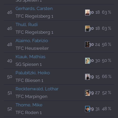
SG Spiesen 1
Gerhards, Carsten
46
30
18
63 %
TFC Riegelsberg 1
Thull, Rudi
46
30
18
63 %
TFC Riegelsberg 1
Alaimo, Fabrizio
48
30
24
56 %
TFC Heusweiler
Klauk, Mathias
49
30
30
50 %
SG Spiesen 1
Palubitzki, Heiko
50
29
15
66 %
TFC Bliesen 1
Recktenwald, Lothar
51
29
27
52 %
TFC Marpingen
Thome, Mike
52
29
31
48 %
TFC Roden 1