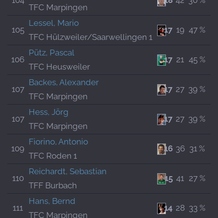
104
18
42
30 %
TFC Marpingen
Lessel, Mario
105
17
19
47 %
TFC Hülzweiler/Saarwellingen 1
Pütz, Pascal
106
17
21
45 %
TFC Heusweiler
Backes, Alexander
107
17
27
39 %
TFC Marpingen
Hess, Jörg
107
17
27
39 %
TFC Marpingen
Fiorino, Antonio
109
16
36
31 %
TFC Roden 1
Reichardt, Sebastian
110
15
41
27 %
TFF Burbach
Hans, Bernd
111
14
28
33 %
TFC Marpingen