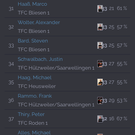
Haaß, Marco
31
33
21
61 %
TFC Bliesen 1
Wolter, Alexander
32
33
25
57 %
TFC Bliesen 1
Bard, Steven
33
33
25
57 %
TFC Bliesen 1
Schwalbach, Justin
34
33
27
55 %
TFC Hülzweiler/Saarwellingen 1
Haag, Michael
35
33
27
55 %
TFC Heusweiler
Rammo, Frank
36
33
29
53 %
TFC Hülzweiler/Saarwellingen 1
Thiry, Peter
37
32
16
67 %
TFC Roden 1
Alles, Michael