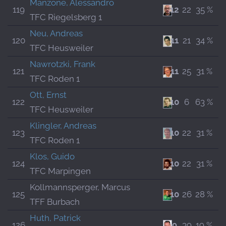
Manzone, Alessandro
119
12
22
35 %
TFC Riegelsberg 1
Neu, Andreas
120
11
21
34 %
TFC Heusweiler
Nawrotzki, Frank
121
11
25
31 %
TFC Roden 1
Ott, Ernst
122
10
6
63 %
TFC Heusweiler
Klingler, Andreas
123
10
22
31 %
TFC Roden 1
Klos, Guido
124
10
22
31 %
TFC Marpingen
Kollmannsperger, Marcus
125
10
26
28 %
TFF Burbach
Huth, Patrick
126
9
39
19 %