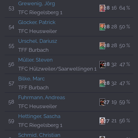
Grewenig, Jörg
53
28
16
64 %
TFC Riegelsberg 1
Glocker, Patrick
54
28
28
50 %
TFC Heusweiler
Urschel, Dariusz
55
28
28
50 %
TFF Burbach
Müller, Steven
56
28
32
47 %
TFC Hülzweiler/Saarwellingen 1
Bilke, Marc
57
28
32
47 %
TFF Burbach
Fuhrmann, Andreas
58
27
19
59 %
TFC Heusweiler
Hettinger, Sascha
59
27
21
56 %
TFC Riegelsberg 1
Schmid, Christian