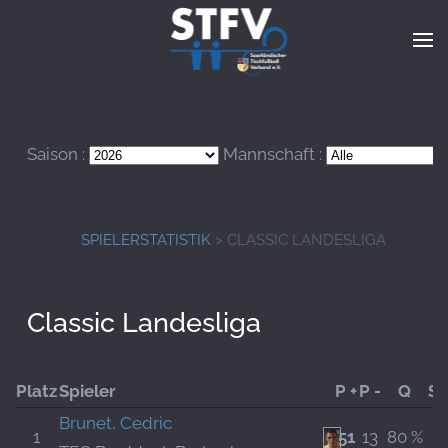
Zum Hauptinhalt springen
Saison :
Mannschaft :
SPIELERSTATISTIK
> CLASSIC LANDESLIGA
Classic Landesliga
Platz
Spieler
P +
P -
Q
Sp
Brunet, Cedric
1
51
13
80 %