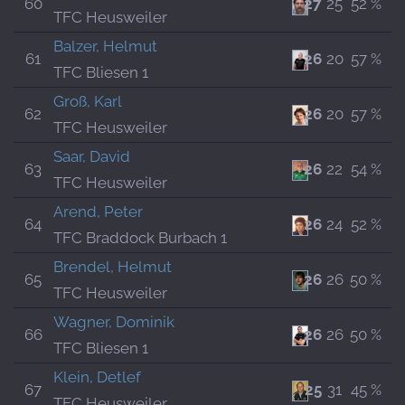
60
27
25
52 %
TFC Heusweiler
Balzer, Helmut
61
26
20
57 %
TFC Bliesen 1
Groß, Karl
62
26
20
57 %
TFC Heusweiler
Saar, David
63
26
22
54 %
TFC Heusweiler
Arend, Peter
64
26
24
52 %
TFC Braddock Burbach 1
Brendel, Helmut
65
26
26
50 %
TFC Heusweiler
Wagner, Dominik
66
26
26
50 %
TFC Bliesen 1
Klein, Detlef
67
25
31
45 %
TFC Heusweiler