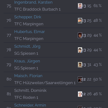
Ingenbrand, Karsten
75
23
15
61 %
TFC Braddock Burbach 1
Schepper, Dirk
76
23
25
48 %
TFC Marpingen
Hubertus, Elmar
77
23
29
44 %
TFC Marpingen
Schmidt, Jörg
78
23
29
44 %
SG Spiesen 1
Kraus, Jürgen
79
23
31
43 %
SG Spiesen 1
Maisch, Florian
80
22
22
50 %
TFC Hülzweiler/Saarwellingen 1
Schmitt, Dominik
81
22
26
46 %
TFC Roden 1
Schneider, Armin