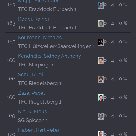
Kropp, Alexander
163
0
4
0 %
TFC Braddock Burbach 1
Röder, Rainer
163
0
4
0 %
TFC Braddock Burbach 1
Kollmann, Mathias
165
0
4
0 %
TFC Hülzweiler/Saarwellingen 1
Kendricks, Sidney Anthony
166
0
4
0 %
TFC Marpingen
Schu, Rudi
166
0
4
0 %
TFC Riegelsberg 1
Zaza, Pacel
166
0
4
0 %
TFC Riegelsberg 1
Klauk, Klaus
169
0
4
0 %
SG Spiesen 1
Haben, Karl Peter
170
0
4
0 %