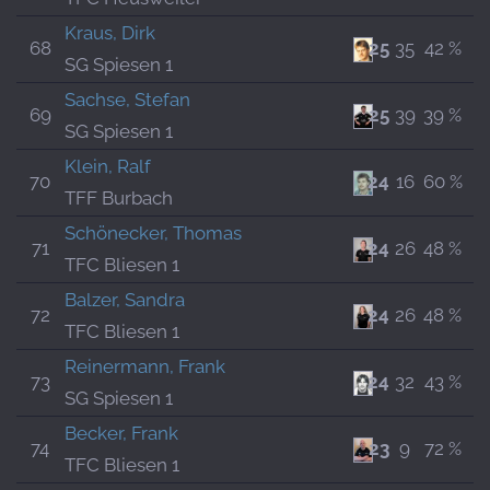
Kraus, Dirk
68
25
35
42 %
SG Spiesen 1
Sachse, Stefan
69
25
39
39 %
SG Spiesen 1
Klein, Ralf
70
24
16
60 %
TFF Burbach
Schönecker, Thomas
71
24
26
48 %
TFC Bliesen 1
Balzer, Sandra
72
24
26
48 %
TFC Bliesen 1
Reinermann, Frank
73
24
32
43 %
SG Spiesen 1
Becker, Frank
74
23
9
72 %
TFC Bliesen 1