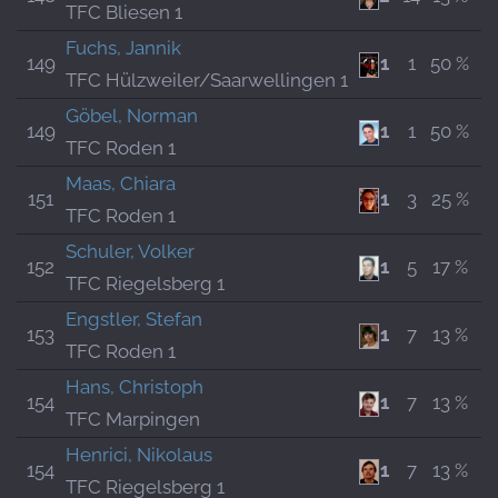
TFC Bliesen 1
Fuchs, Jannik
149
1
1
50 %
TFC Hülzweiler/Saarwellingen 1
Göbel, Norman
149
1
1
50 %
TFC Roden 1
Maas, Chiara
151
1
3
25 %
TFC Roden 1
Schuler, Volker
152
1
5
17 %
TFC Riegelsberg 1
Engstler, Stefan
153
1
7
13 %
TFC Roden 1
Hans, Christoph
154
1
7
13 %
TFC Marpingen
Henrici, Nikolaus
154
1
7
13 %
TFC Riegelsberg 1