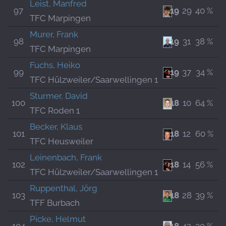
Leist, Manfred
97
19
29
40 %
TFC Marpingen
Murer, Frank
98
19
31
38 %
TFC Marpingen
Fuchs, Heiko
99
19
37
34 %
TFC Hülzweiler/Saarwellingen 1
Sturmer, David
100
18
10
64 %
TFC Roden 1
Becker, Klaus
101
18
12
60 %
TFC Heusweiler
Leinenbach, Frank
102
18
14
56 %
TFC Hülzweiler/Saarwellingen 1
Ruppenthal, Jörg
103
18
28
39 %
TFF Burbach
Picke, Helmut