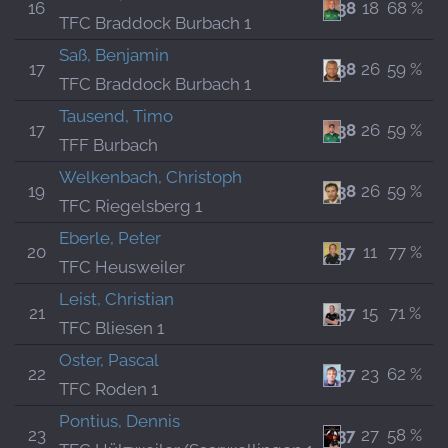
16
38
18
68 %
TFC Braddock Burbach 1
Saß, Benjamin
17
38
26
59 %
TFC Braddock Burbach 1
Tausend, Timo
17
38
26
59 %
TFF Burbach
Welkenbach, Christoph
19
38
26
59 %
TFC Riegelsberg 1
Eberle, Peter
20
37
11
77 %
TFC Heusweiler
Leist, Christian
21
37
15
71 %
TFC Bliesen 1
Oster, Pascal
22
37
23
62 %
TFC Roden 1
Pontius, Dennis
23
37
27
58 %